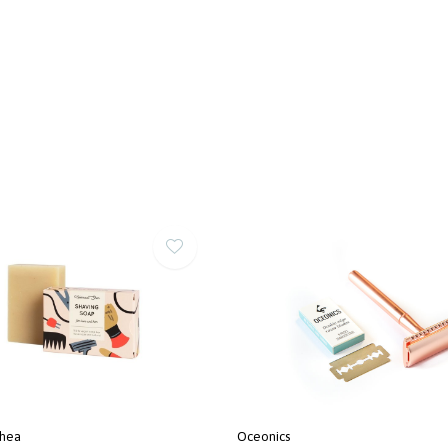
hea
Oceonics