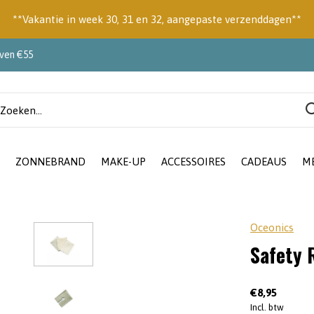
**Vakantie in week 30, 31 en 32, aangepaste verzenddagen**
oven €55
ZONNEBRAND
MAKE-UP
ACCESSOIRES
CADEAUS
M
Oceonics
Safety 
€8,95
Incl. btw