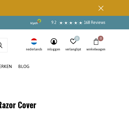
9.2
168 Reviews
0
0
nederlands
inloggen
verlanglijst
winkelwagen
ERKEN
BLOG
Razor Cover