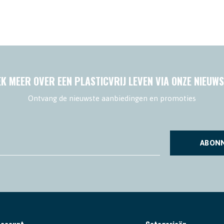
K MEER OVER EEN PLASTICVRIJ LEVEN VIA ONZE NIEUWS
Ontvang de nieuwste aanbiedingen en promoties
ABON
account
Categorieën