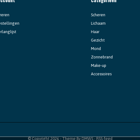
reren
Scheren
estellingen
Lichaam
rlanglijst
Haar
Gezicht
Mond
Zonnebrand
Make-up
Accessoires
© Copyright
2026
- Theme By
DMWS
-
RSS-feed