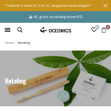
**Vakantie in week 30, 31 en 32, aangepaste verzenddagen**
NL: gratis verzending boven €55
0
0
Home
Betaling
Betaling