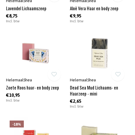
HelemaalShea
HelemaalShea
Lavendel Lichaamszeep
Aloë Vera Haar en body zeep
€8,75
€9,95
Incl. btw
Incl. btw
HelemaalShea
HelemaalShea
Zoete Roos haar- en body zeep
Dead Sea Mud Lichaams- en
Haarzeep - mini
€10,95
Incl. btw
€2,65
Incl. btw
-18%