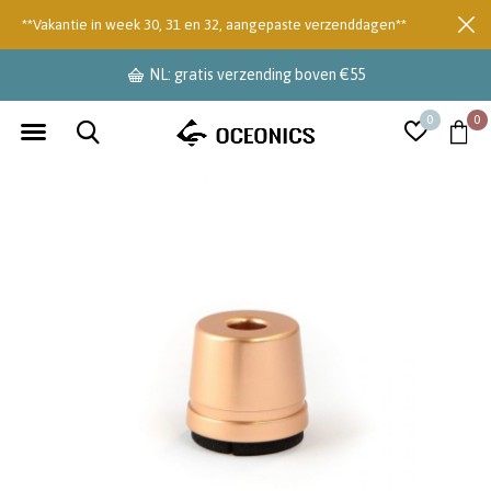
**Vakantie in week 30, 31 en 32, aangepaste verzenddagen**
NL: gratis verzending boven €55
0
0