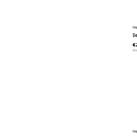
H
De
€
In
H