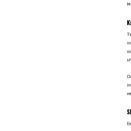
M
K
T
i
vo
s
Oo
i
ve
S
E