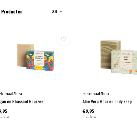
2 Producten
elemaalShea
HelemaalShea
gan en Rhassoul Haarzeep
Aloë Vera Haar en body zeep
9,95
€9,95
cl. btw
Incl. btw