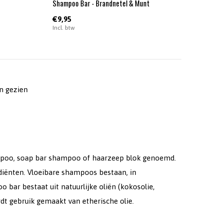
Shampoo Bar - Brandnetel & Munt
€9,95
Incl. btw
n gezien
mpoo, soap bar shampoo of haarzeep blok genoemd.
ediënten. Vloeibare shampoos bestaan, in
 bar bestaat uit natuurlijke oliën (kokosolie,
rdt gebruik gemaakt van etherische olie.