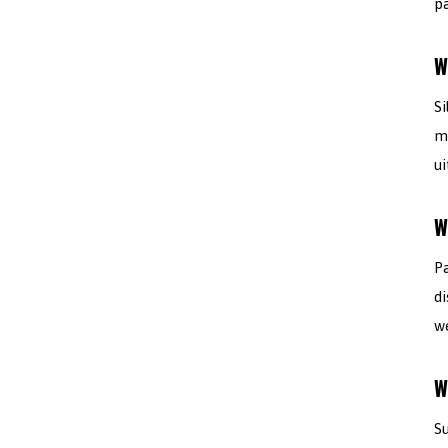
pa
W
Si
m
ui
W
P
d
w
W
Su