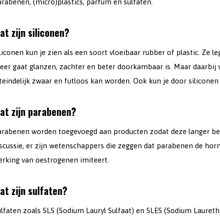
rabenen, (micro)plastics, parfum en sulfaten.
at zijn siliconen?
liconen kun je zien als een soort vloeibaar rubber of plastic. Ze
eer gaat glanzen, zachter en beter doorkambaar is. Maar daarbij 
teindelijk zwaar en futloos kan worden. Ook kun je door silicone
at zijn parabenen?
arabenen worden toegevoegd aan producten zodat deze langer be
iscussie, er zijn wetenschappers die zeggen dat parabenen de ho
erking van oestrogenen imiteert.
at zijn sulfaten?
lfaten zoals SLS (Sodium Lauryl Sulfaat) en SLES (Sodium Laureth S