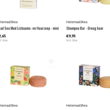
elemaalShea
HelemaalShea
ad Sea Mud Lichaams- en Haarzeep - mini
Shampoo Bar - Droog haar
2,65
€9,95
cl. btw
Incl. btw
elemaalShea
HelemaalShea