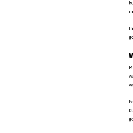
ku
m
I
go
W
Mi
wa
v
E
bl
go