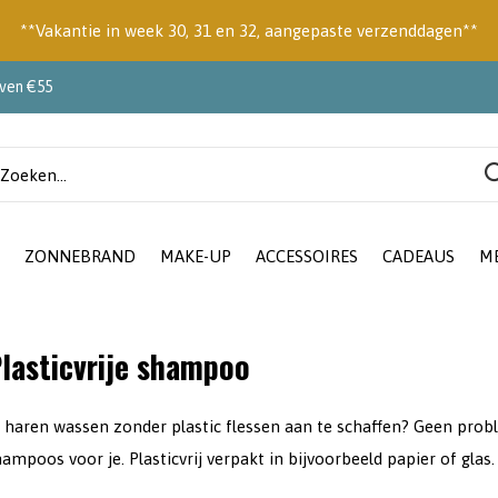
**Vakantie in week 30, 31 en 32, aangepaste verzenddagen**
oven €55
ZONNEBRAND
MAKE-UP
ACCESSOIRES
CADEAUS
M
lasticvrije shampoo
e haren wassen zonder plastic flessen aan te schaffen? Geen prob
ampoos voor je. Plasticvrij verpakt in bijvoorbeeld papier of glas.