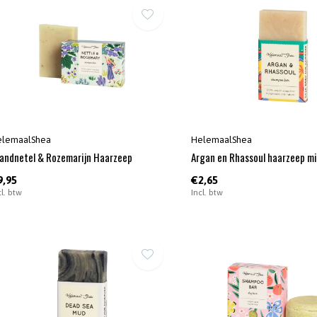
elemaalShea
HelemaalShea
andnetel & Rozemarijn Haarzeep
Argan en Rhassoul haarzeep mi
9,95
€2,65
cl. btw
Incl. btw