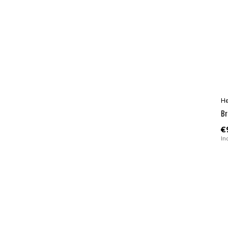
H
Br
€
In