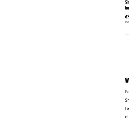
Sh
hu
€
In
W
E
Sh
te
ol