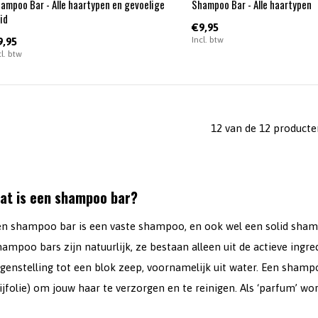
ampoo Bar - Alle haartypen en gevoelige
Shampoo Bar - Alle haartypen
id
€9,95
Incl. btw
9,95
cl. btw
12 van de 12 producte
at is een shampoo bar?
en shampoo bar is een vaste shampoo, en ook wel een solid sha
ampoo bars zijn natuurlijk, ze bestaan alleen uit de actieve ingr
genstelling tot een blok zeep, voornamelijk uit water. Een shampoo
ijfolie) om jouw haar te verzorgen en te reinigen. Als ‘parfum’ wo