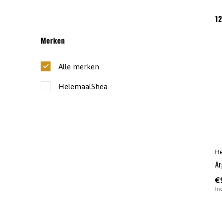
1
Merken
Alle merken
HelemaalShea
H
Ar
€
In