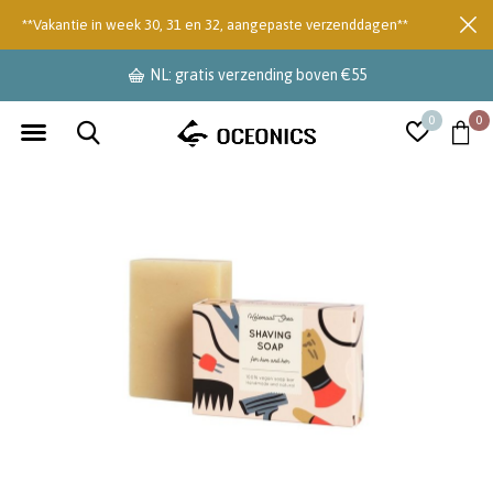
**Vakantie in week 30, 31 en 32, aangepaste verzenddagen**
NL: gratis verzending boven €55
0
0