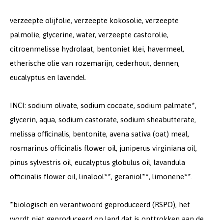
verzeepte olijfolie, verzeepte kokosolie, verzeepte
palmolie, glycerine, water, verzeepte castorolie,
citroenmelisse hydrolaat, bentoniet klei, havermeel,
etherische olie van rozemarijn, cederhout, dennen,
eucalyptus en lavendel.
INCI: sodium olivate, sodium cocoate, sodium palmate*,
glycerin, aqua, sodium castorate, sodium sheabutterate,
melissa officinalis, bentonite, avena sativa (oat) meal,
rosmarinus officinalis flower oil, juniperus virginiana oil,
pinus sylvestris oil, eucalyptus globulus oil, lavandula
officinalis flower oil, linalool**, geraniol**, limonene**.
*biologisch en verantwoord geproduceerd (RSPO), het
wordt niet geproduceerd op land dat is onttrokken aan de