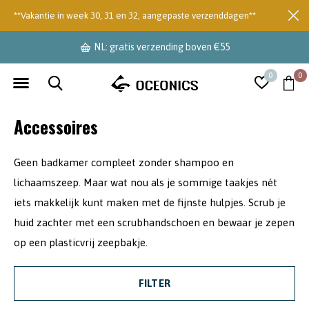
**Vakantie in week 30, 31 en 32, aangepaste verzenddagen**
NL: gratis verzending boven €55
0
0
Accessoires
Geen badkamer compleet zonder shampoo en
lichaamszeep. Maar wat nou als je sommige taakjes nét
iets makkelijk kunt maken met de fijnste hulpjes. Scrub je
huid zachter met een scrubhandschoen en bewaar je zepen
op een plasticvrij zeepbakje.
FILTER