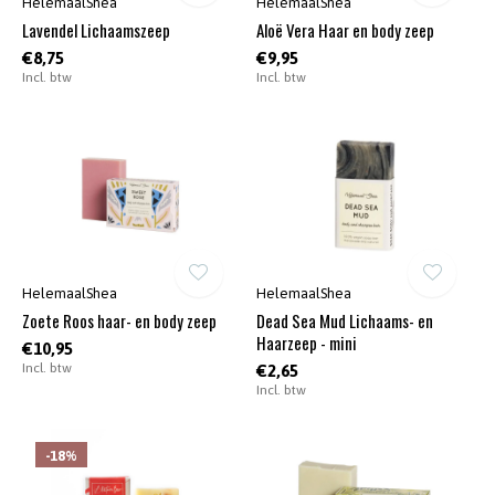
HelemaalShea
HelemaalShea
Lavendel Lichaamszeep
Aloë Vera Haar en body zeep
€8,75
€9,95
Incl. btw
Incl. btw
HelemaalShea
HelemaalShea
Zoete Roos haar- en body zeep
Dead Sea Mud Lichaams- en
Haarzeep - mini
€10,95
Incl. btw
€2,65
Incl. btw
-18%