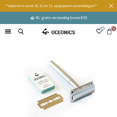
**Vakantie in week 30, 31 en 32, aangepaste verzenddagen**
NL: gratis verzending boven €55
0
0