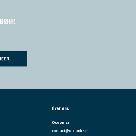
BRIEF!
NEER
Over ons
Oceonics
contact@oceonics.nl