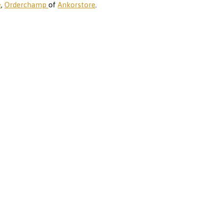
e
,
Orderchamp
of
Ankorstore
.