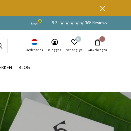
9.2
168 Reviews
0
0
nederlands
inloggen
verlanglijst
winkelwagen
ERKEN
BLOG