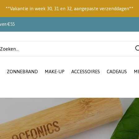
**Vakantie in week 30, 31 en 32, aangepaste verzenddagen**
oven €55
ZONNEBRAND
MAKE-UP
ACCESSOIRES
CADEAUS
M