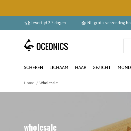
levertijd 2-3 dagen
NL: gratis verzending b
SCHEREN
LICHAAM
HAAR
GEZICHT
MOND
Home
Wholesale
wholesale