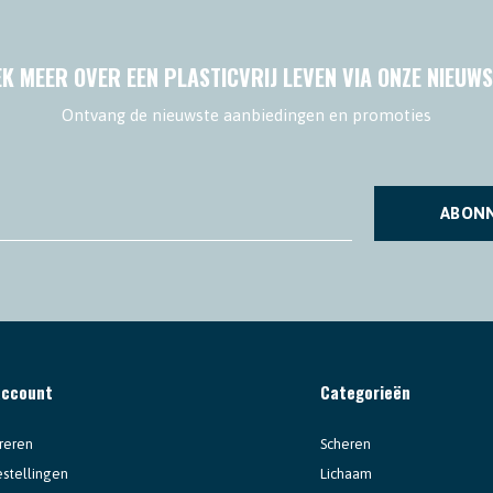
K MEER OVER EEN PLASTICVRIJ LEVEN VIA ONZE NIEUWS
Ontvang de nieuwste aanbiedingen en promoties
ABON
account
Categorieën
reren
Scheren
estellingen
Lichaam