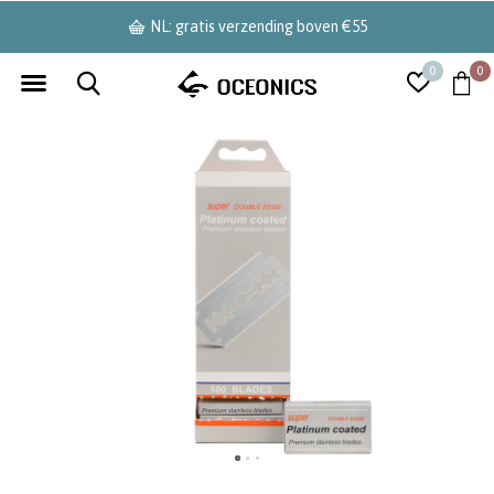
NL: gratis verzending boven €55
0
0