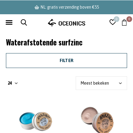
NL: gratis verzending boven €55
0
0
Waterafstotende surfzinc
FILTER