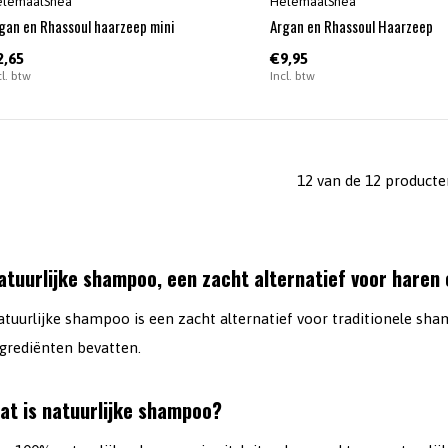
elemaalShea
HelemaalShea
gan en Rhassoul haarzeep mini
Argan en Rhassoul Haarzeep
2,65
€9,95
cl. btw
Incl. btw
12 van de 12 producte
atuurlijke shampoo, een zacht alternatief voor haren
atuurlijke shampoo is een zacht alternatief voor traditionele sh
ngrediënten bevatten.
at is natuurlijke shampoo?