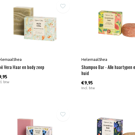
elemaalShea
HelemaalShea
oë Vera Haar en body zeep
Shampoo Bar - Alle haartypen 
huid
9,95
cl. btw
€9,95
Incl. btw