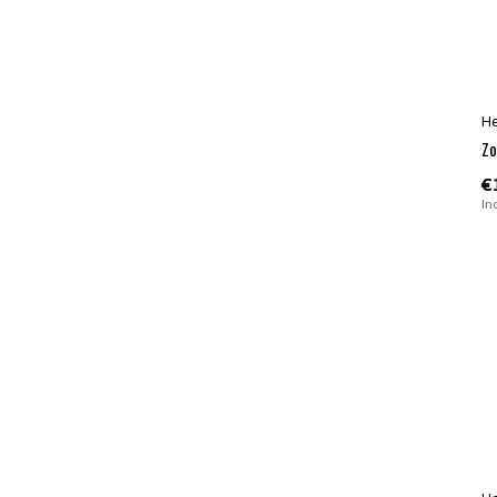
H
Zo
€
In