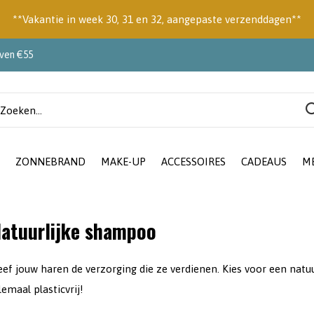
**Vakantie in week 30, 31 en 32, aangepaste verzenddagen**
oven €55
ZONNEBRAND
MAKE-UP
ACCESSOIRES
CADEAUS
M
atuurlijke shampoo
ef jouw haren de verzorging die ze verdienen. Kies voor een natuu
lemaal plasticvrij!