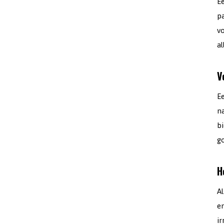
Ee
p
v
al
V
E
na
b
g
H
A
en
ir