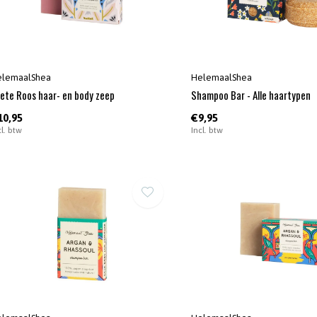
elemaalShea
HelemaalShea
ete Roos haar- en body zeep
Shampoo Bar - Alle haartypen
10,95
€9,95
cl. btw
Incl. btw