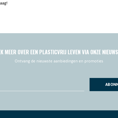
raag!
K MEER OVER EEN PLASTICVRIJ LEVEN VIA ONZE NIEUWS
Ontvang de nieuwste aanbiedingen en promoties
ABON