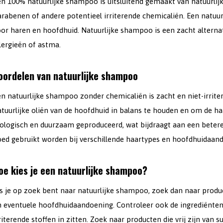
n 100% natuurlijke shampoo is uitsluitend gemaakt van natuurlijk
arabenen of andere potentieel irriterende chemicaliën. Een natuu
oor haren en hoofdhuid. Natuurlijke shampoo is een zacht altern
lergieën of astma.
oordelen van natuurlijke shampoo
en natuurlijke shampoo zonder chemicaliën is zacht en niet-irrit
tuurlijke oliën van de hoofdhuid in balans te houden en om de ha
iologisch en duurzaam geproduceerd, wat bijdraagt aan een beter
oed gebruikt worden bij verschillende haartypes en hoofdhuidaan
oe kies je een natuurlijke shampoo?
ls je op zoek bent naar natuurlijke shampoo, zoek dan naar produ
 eventuele hoofdhuidaandoening. Controleer ook de ingrediëntenli
riterende stoffen in zitten. Zoek naar producten die vrij zijn van