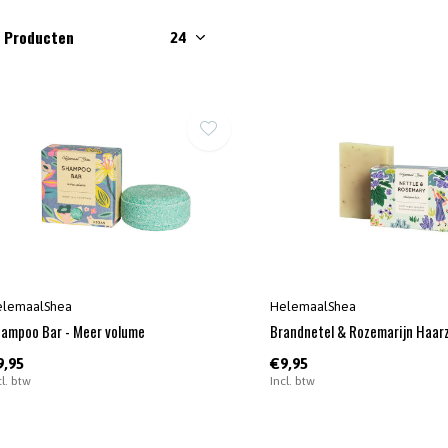
2 Producten
elemaalShea
HelemaalShea
ampoo Bar - Meer volume
Brandnetel & Rozemarijn Haar
9,95
€9,95
cl. btw
Incl. btw