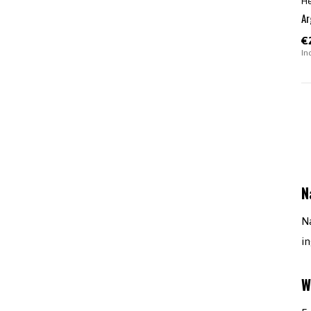
H
Ar
€
In
N
N
i
W