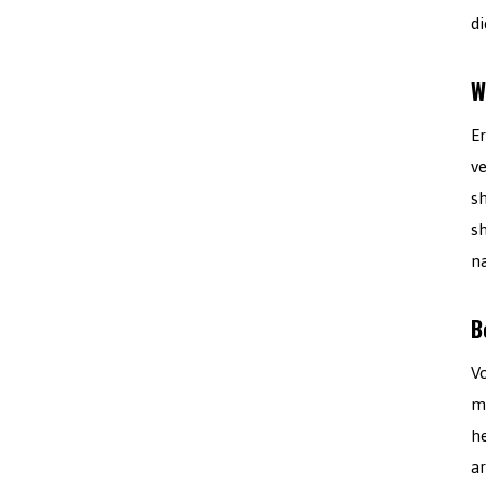
di
W
E
ve
s
s
n
B
Vo
m
he
a