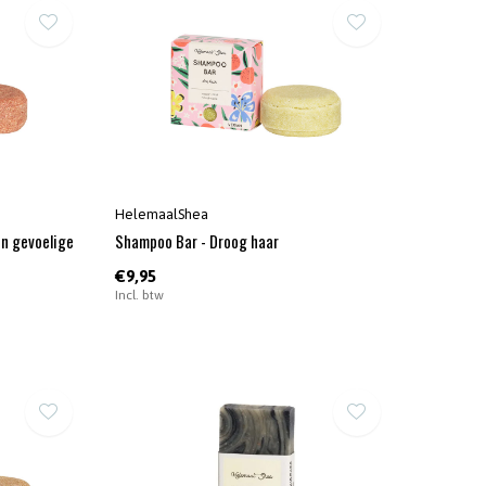
HelemaalShea
en gevoelige
Shampoo Bar - Droog haar
€9,95
Incl. btw