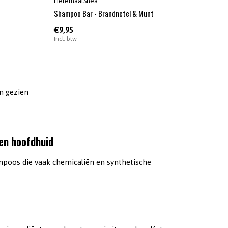
HelemaalShea
Shampoo Bar - Brandnetel & Munt
€9,95
Incl. btw
n gezien
 en hoofdhuid
ampoos die vaak chemicaliën en synthetische