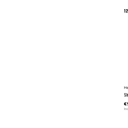
1
H
Sh
€
In