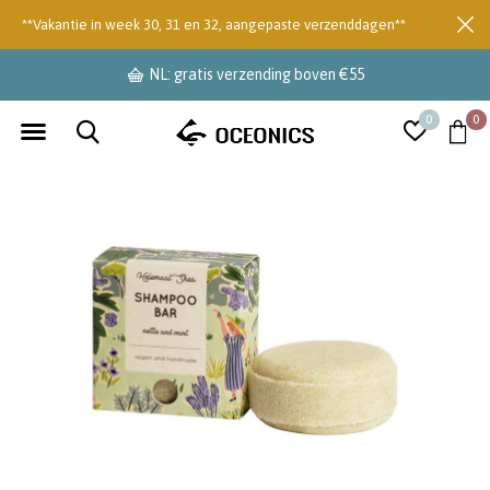
**Vakantie in week 30, 31 en 32, aangepaste verzenddagen**
NL: gratis verzending boven €55
0
0