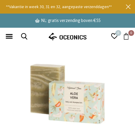
**Vakantie in week 30, 31 en 32, aangepaste verzenddagen**
NL: gratis verzending boven €55
0
0