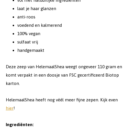
vol met natuurlijke ingrediënten
laat je haar glanzen
anti-roos
voedend en kalmerend
100% vegan
sulfaat vrij
handgemaakt
Deze zeep van HelemaalShea weegt ongeveer 110 gram en
komt verpakt in een doosje van FSC gecertificeerd Biotop
karton.
HelemaalShea heeft nog véél meer fijne zepen. Kijk even
hier
!
Ingrediënten: