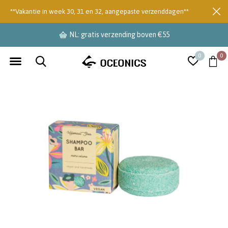
**Vakantie in week 30, 31 en 32, aangepaste verzenddagen**
NL: gratis verzending boven €55
0
0