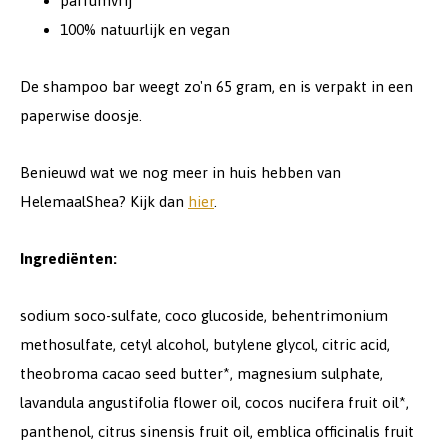
parfumvrij
100% natuurlijk en vegan
De shampoo bar weegt zo'n 65 gram, en is verpakt in een
paperwise doosje.
Benieuwd wat we nog meer in huis hebben van
HelemaalShea? Kijk dan
hier
.
Ingrediënten:
sodium soco-sulfate, coco glucoside, behentrimonium
methosulfate, cetyl alcohol, butylene glycol, citric acid,
theobroma cacao seed butter*, magnesium sulphate,
lavandula angustifolia flower oil, cocos nucifera fruit oil*,
panthenol, citrus sinensis fruit oil, emblica officinalis fruit