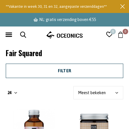
**Vakantie in week 30, 31 en 32, aangepaste verzenddagen**
NL: gratis verzending boven €55
0
0
Fair Squared
FILTER