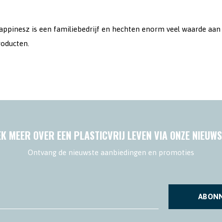
ppinesz is een familiebedrijf en hechten enorm veel waarde aan nat
roducten.
K MEER OVER EEN PLASTICVRIJ LEVEN VIA ONZE NIEUWS
Ontvang de nieuwste aanbiedingen en promoties
ABON