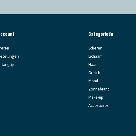
account
Categorieën
reren
Scheren
estellingen
Lichaam
rlanglijst
Haar
Gezicht
Mond
Zonnebrand
Make-up
Accessoires