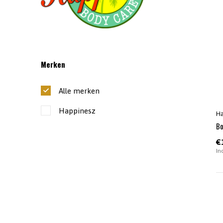
Merken
Alle merken
Happinesz
Ha
Bo
€
In