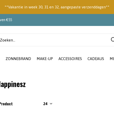
**Vakantie in week 30, 31 en 32, aangepaste verzenddagen**
oven €55
ZONNEBRAND
MAKE-UP
ACCESSOIRES
CADEAUS
M
appinesz
 Product