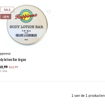
SALE
-15%
ppinesz
dy lotion Bar Argan
10,99
€12,99
cl. btw
1 van de 1 producten