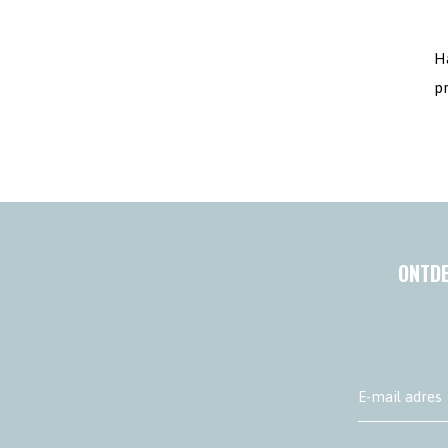
Ha
p
ONTDE