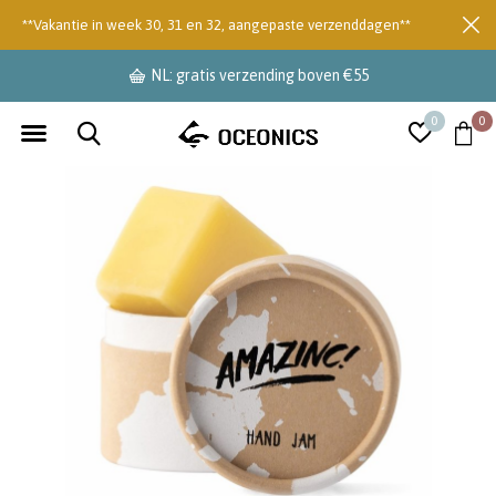
**Vakantie in week 30, 31 en 32, aangepaste verzenddagen**
NL: gratis verzending boven €55
0
0