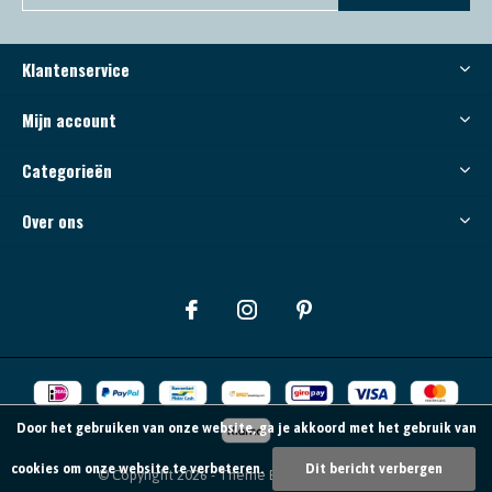
Klantenservice
Mijn account
Categorieën
Over ons
Door het gebruiken van onze website, ga je akkoord met het gebruik van
cookies om onze website te verbeteren.
Dit bericht verbergen
© Copyright
2026
- Theme By
DMWS
-
RSS-feed