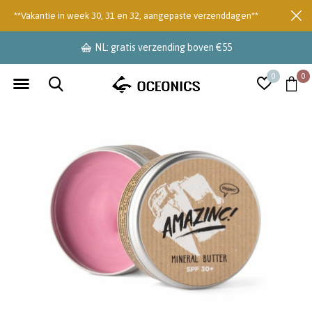
**Vakantie in week 30, 31 en 32, aangepaste verzenddagen**
NL: gratis verzending boven €55
0
0