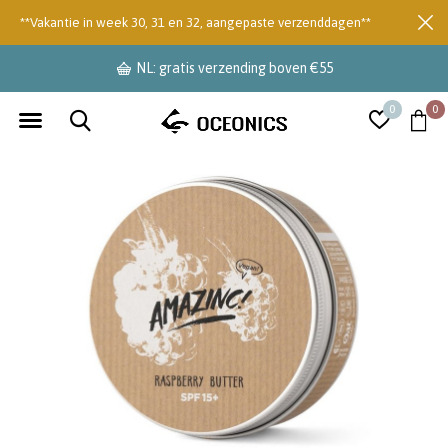
**Vakantie in week 30, 31 en 32, aangepaste verzenddagen**
NL: gratis verzending boven €55
0
0