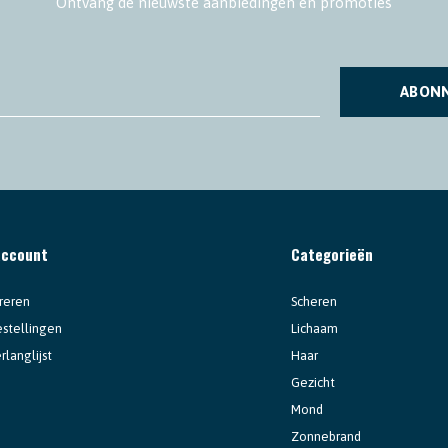
Ontvang de nieuwste aanbiedingen en promoties
ABON
account
Categorieën
reren
Scheren
estellingen
Lichaam
rlanglijst
Haar
Gezicht
Mond
Zonnebrand