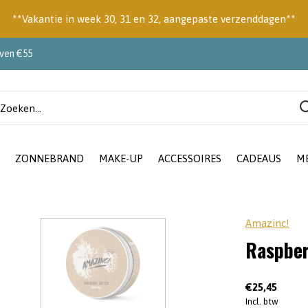
**Vakantie in week 30, 31 en 32, aangepaste verzenddagen**
oven €55
ZONNEBRAND
MAKE-UP
ACCESSOIRES
CADEAUS
M
Amazinc!
Raspber
€25,45
Incl. btw