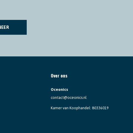
NEER
Over ons
Oceonics
contact@oceonics.nl
Kamer van Koophandel: 80336019