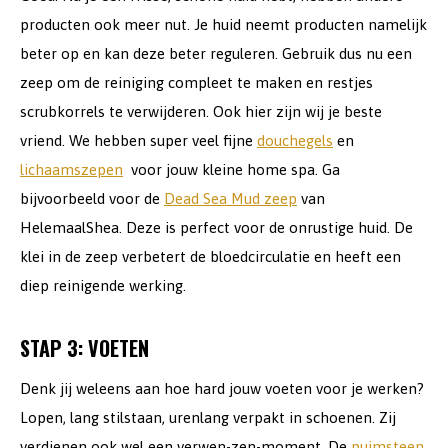
producten ook meer nut. Je huid neemt producten namelijk
beter op en kan deze beter reguleren. Gebruik dus nu een
zeep om de reiniging compleet te maken en restjes
scrubkorrels te verwijderen. Ook hier zijn wij je beste
vriend. We hebben super veel fijne
douchegels
en
lichaamszepen
voor jouw kleine home spa. Ga
bijvoorbeeld voor de
Dead Sea Mud zeep
van
HelemaalShea. Deze is perfect voor de onrustige huid. De
klei in de zeep verbetert de bloedcirculatie en heeft een
diep reinigende werking.
STAP 3: VOETEN
Denk jij weleens aan hoe hard jouw voeten voor je werken?
Lopen, lang stilstaan, urenlang verpakt in schoenen. Zij
verdienen ook wel een verwen-zen-moment. De
puimsteen