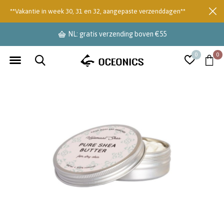
**Vakantie in week 30, 31 en 32, aangepaste verzenddagen**
NL: gratis verzending boven €55
0
0