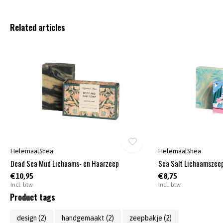
Related articles
HelemaalShea
HelemaalShea
Dead Sea Mud Lichaams- en Haarzeep
Sea Salt Lichaamszee
€10,95
€8,75
Incl. btw
Incl. btw
Product tags
design
(2)
handgemaakt
(2)
zeepbakje
(2)