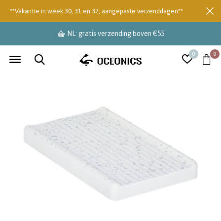
**Vakantie in week 30, 31 en 32, aangepaste verzenddagen**
NL: gratis verzending boven €55
0
0