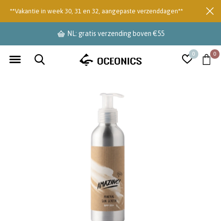
**Vakantie in week 30, 31 en 32, aangepaste verzenddagen**
NL: gratis verzending boven €55
0
0