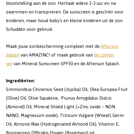
blootstelling aan de zon. Herhaal iedere 2-3 uur en na
zwemmen en transpireren. De sunscreen is geschikt voor
kinderen, maar houd baby's en kleine kinderen uit de zon.
Schudden voor gebruik.
Maak jouw zonbescherming compleet met de
Aftersun
Splash
van AMAZINC! of maak gebruik van
de combi-
set
van Mineral Sunscreen SPF50 en de Aftersun Splash.
Ingrediënten:
Simmondsia Chinensis Seed (Jojoba) Oil, Olea Europea Fruit
(Olive) Oil, Olive Squalene, Prunus Amygdalus Dulcis
(Almond) Oil, Mineral Shield Light (=Zinc oxide – NON
NANO, Magnesium oxide), Triticum Vulgare (Wheat) Germ
Oil, Almond Wax (Hydrogenated Almond Oil), Vitamin E,
Rosmarinus Officialis Flower (Rosemary) oil