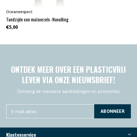
Oceansrespect
Tandzijde van maïsvezels -Navulling
€5,00
ONTDEK MEER OVER EEN PLASTICVRIJ
LEVEN VIA ONZE NIEUWSBRIEF!
Ontvang de nieuwste aanbiedingen en promoties
ABONNEER
Klantenservice