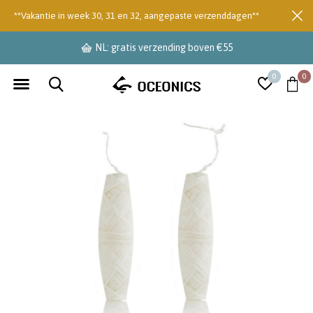
**Vakantie in week 30, 31 en 32, aangepaste verzenddagen**
NL: gratis verzending boven €55
0
0