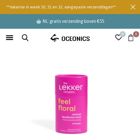
**Vakantie in week 30, 31 en 32, aangepaste verzenddagen**
NL: gratis verzending boven €55
0
0