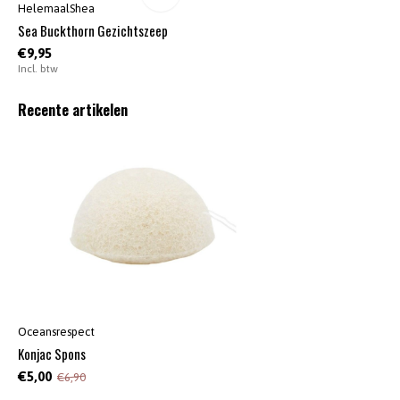
HelemaalShea
Sea Buckthorn Gezichtszeep
€9,95
Incl. btw
Recente artikelen
Oceansrespect
Konjac Spons
€5,00
€6,90