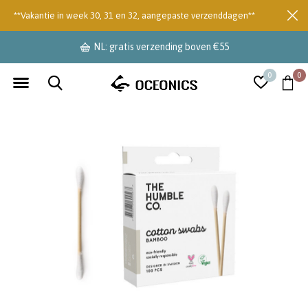
**Vakantie in week 30, 31 en 32, aangepaste verzenddagen**
NL: gratis verzending boven €55
0
0